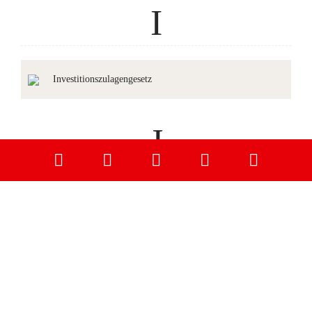
I
Investitionszulagengesetz
J
Jagd
K