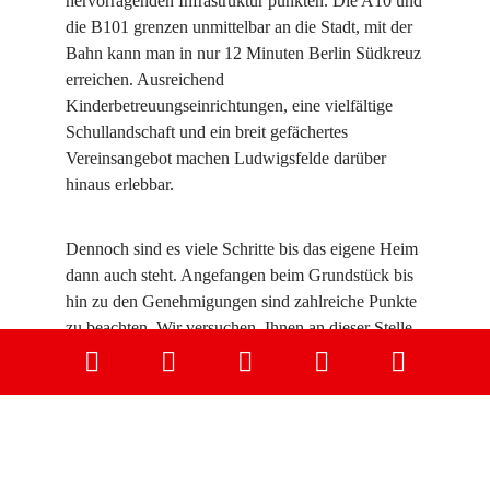
hervorragenden Infrastruktur punkten. Die A10 und
die B101 grenzen unmittelbar an die Stadt, mit der
Bahn kann man in nur 12 Minuten Berlin Südkreuz
erreichen. Ausreichend
Kinderbetreuungseinrichtungen, eine vielfältige
Schullandschaft und ein breit gefächertes
Vereinsangebot machen Ludwigsfelde darüber
hinaus erlebbar.
Dennoch sind es viele Schritte bis das eigene Heim
dann auch steht. Angefangen beim Grundstück bis
hin zu den Genehmigungen sind zahlreiche Punkte
zu beachten. Wir versuchen, Ihnen an dieser Stelle
einen groben ersten Überblick zu geben und bieten
an, die Bauberatung der Stadtverwaltung
Ludwigsfelde in Anspruch zu nehmen.
Aktuelles Immobilienangebot