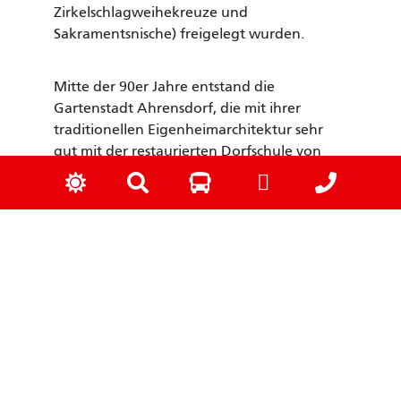
Zirkelschlagweihekreuze und
Sakramentsnische) freigelegt wurden.
Mitte der 90er Jahre entstand die
Gartenstadt Ahrensdorf, die mit ihrer
traditionellen Eigenheimarchitektur sehr
gut mit der restaurierten Dorfschule von
1914, die heute unter anderem den
Kindergarten enthält und dem
türmchenbewehrten Feuerwehrgebäude
harmoniert. In letzterem ist die
Ahrensdorfer Feuerwehr beheimatet. Deren
Mannschaften können auf zahlreiche, auch
internationale Wettkampferfolge stolz sein.
Zusammen mit dem Handballverein SG
Ahrensdorf 1910 und der sehr aktiven
Kirchengemeinde stellen sie ein wichtiges
Element des örtlichen Zusammenhalts dar.