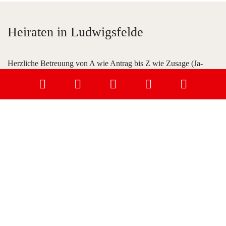
Heiraten in Ludwigsfelde
Herzliche Betreuung von A wie Antrag bis Z wie Zusage (Ja-
Wort) sorgen für eine unvergessliche Hochzeit. Wir laden Sie ein,
sich bei uns das
Ja-Wort
zu geben...
Reservieren Sie sich rechtzeitig Ihren Termin zur Hochzeit.
Wählen Sie Ihren Trauungsort
Standesamt
"Der Vierseithof-Familie List" in Groß Schulzendorf