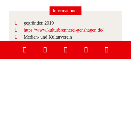
Informationen
gegründet: 2019
https://www.kulturbrennerei-genshagen.de/
Medien- und Kulturverein
Iris Gamradt-Ruge und Sophia Kostial
info@kulturbrennerei-genshagen.de
STARTSEITE
MEDIEN, KULTUR & NEUIGKEITEN
LEBEN & WOHNEN IN LU