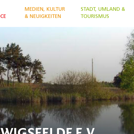
MEDIEN, KULTUR
STADT, UMLAND &
ICE
& NEUIGKEITEN
TOURISMUS
WIGSFELDE E.V.