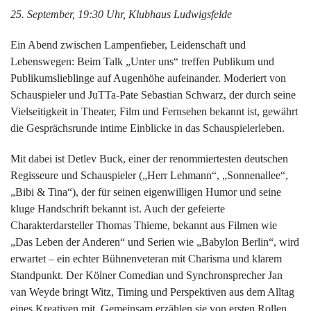
25. September, 19:30 Uhr, Klubhaus Ludwigsfelde
Ein Abend zwischen Lampenfieber, Leidenschaft und
Lebenswegen: Beim Talk „Unter uns“ treffen Publikum und
Publikumslieblinge auf Augenhöhe aufeinander. Moderiert von
Schauspieler und JuTTa-Pate Sebastian Schwarz, der durch seine
Vielseitigkeit in Theater, Film und Fernsehen bekannt ist, gewährt
die Gesprächsrunde intime Einblicke in das Schauspielerleben.
Mit dabei ist Detlev Buck, einer der renommiertesten deutschen
Regisseure und Schauspieler („Herr Lehmann“, „Sonnenallee“,
„Bibi & Tina“), der für seinen eigenwilligen Humor und seine
kluge Handschrift bekannt ist. Auch der gefeierte
Charakterdarsteller Thomas Thieme, bekannt aus Filmen wie
„Das Leben der Anderen“ und Serien wie „Babylon Berlin“, wird
erwartet – ein echter Bühnenveteran mit Charisma und klarem
Standpunkt. Der Kölner Comedian und Synchronsprecher Jan
van Weyde bringt Witz, Timing und Perspektiven aus dem Alltag
eines Kreativen mit. Gemeinsam erzählen sie von ersten Rollen,