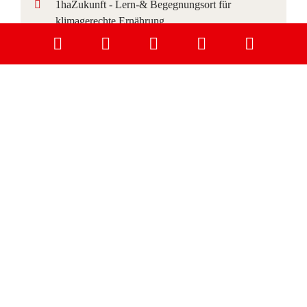
1haZukunft - Lern-& Begegnungsort für
klimagerechte Ernährung
Top Veranstaltung
STARTSEITE
MEDIEN, KULTUR & NEUIGKEITEN
LEBEN & WOHNEN IN LU
RATHAUS & BÜRGERSERVICE
STADT, UMLAND UND TOURISMUS
WIRTSCHAFT & GEWERBE
DATENSCHUTZ