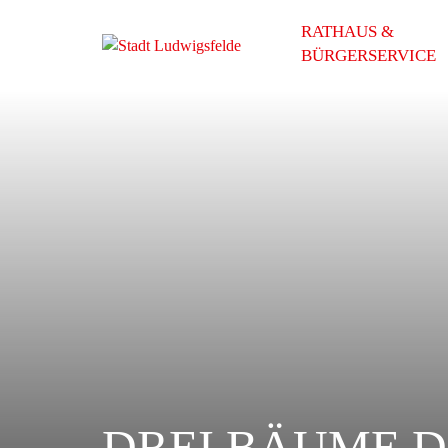
RATHAUS &
BÜRGERSERVICE
DREI BÄUME D