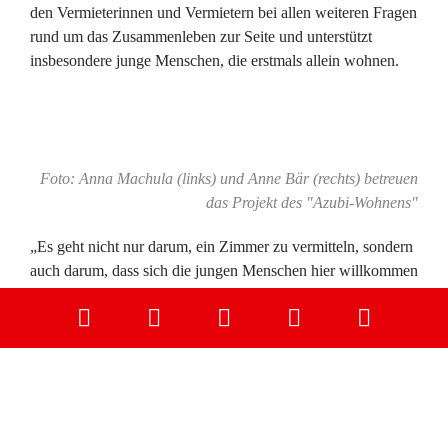
den Vermieterinnen und Vermietern bei allen weiteren Fragen
rund um das Zusammenleben zur Seite und unterstützt
insbesondere junge Menschen, die erstmals allein wohnen.
Foto: Anna Machula (links) und Anne Bär (rechts) betreuen
das Projekt des "Azubi-Wohnens"
„Es geht nicht nur darum, ein Zimmer zu vermitteln, sondern
auch darum, dass sich die jungen Menschen hier willkommen
fühlen und gut ankommen können“, erklärt Anne Bär. „Wenn
Fragen oder Herausforderungen entstehen, sind wir
ansprechbar und begleiten beide Seiten.“
Und das Projekt wächst weiter. Mehrere Auszubildende
suchen derzeit nach einer Unterkunft, mit einigen von ihnen
sind bereits Besichtigungstermine vereinbart. Gleichzeitig