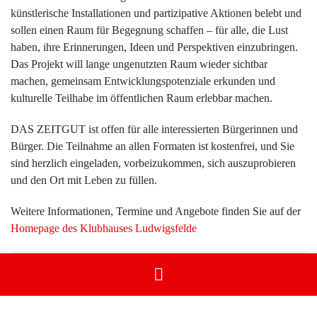
künstlerische Installationen und partizipative Aktionen belebt und
sollen einen Raum für Begegnung schaffen – für alle, die Lust
haben, ihre Erinnerungen, Ideen und Perspektiven einzubringen.
Das Projekt will lange ungenutzten Raum wieder sichtbar
machen, gemeinsam Entwicklungspotenziale erkunden und
kulturelle Teilhabe im öffentlichen Raum erlebbar machen.
DAS ZEITGUT ist offen für alle interessierten Bürgerinnen und
Bürger. Die Teilnahme an allen Formaten ist kostenfrei, und Sie
sind herzlich eingeladen, vorbeizukommen, sich auszuprobieren
und den Ort mit Leben zu füllen.
Weitere Informationen, Termine und Angebote finden Sie auf der
Homepage des Klubhauses Ludwigsfelde
Los geht es jetzt am Montag, den 2. März um15 Uhr mit
der Spazierplauderei. Die Künstlerin Therese Schmidt lädt
zum Audio- Stadtspatziergang durch Ludwigsfelde ein. Sie